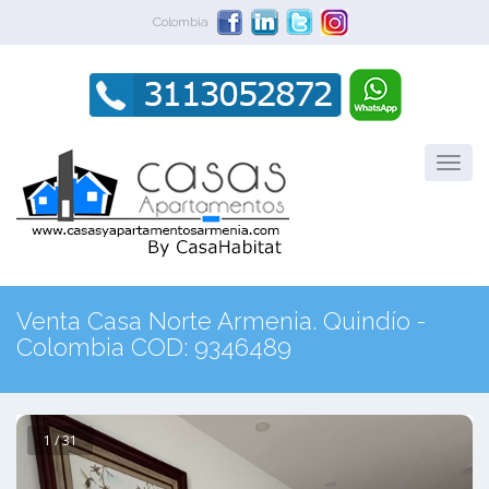
Colombia
Venta Casa Norte Armenia. Quindío -
Colombia COD: 9346489
1 / 31