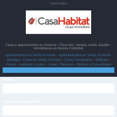
reservados
Casas y apartamentos en Armenia - Finca raíz, compra, venta, alquiler -
Inmobiliarias en
Pereira
Colombia
Apartamentos en Venta Armenia
-
Apartaestudios en Venta Armenia
-
Bodegas
-
Casas en Venta Armenia
-
Casas Campestres
-
Edificios
-
Fincas
-
Venta de Locales
-
Lotes y Terrenos
-
Oficinas y Consultorios
Búsqueda Rápida
Para
Tipo de propiedad