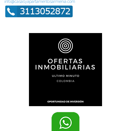
info@casasyapartamentosarmenia.com