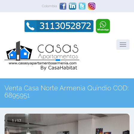
Colombia
Venta Casa Norte Armenia Quindio COD:
6895951
1 / 17