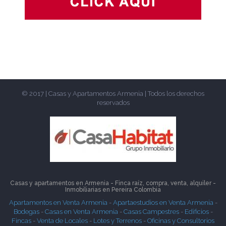
© 2017 | Casas y Apartamentos Armenia | Todos los derechos
reservados
Casas y apartamentos en Armenia - Finca raíz, compra, venta, alquiler -
Inmobiliarias en
Pereira
Colombia
Apartamentos en Venta Armenia
-
Apartaestudios en Venta Armenia
-
Bodegas
-
Casas en Venta Armenia
-
Casas Campestres
-
Edificios
-
Fincas
-
Venta de Locales
-
Lotes y Terrenos
-
Oficinas y Consultorios