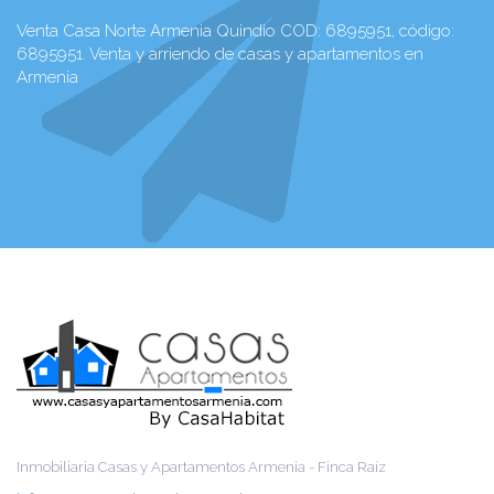
Venta Casa Norte Armenia Quindio COD: 6895951, código:
6895951. Venta y arriendo de casas y apartamentos en
Armenia
Inmobiliaria Casas y Apartamentos Armenia - Finca Raíz