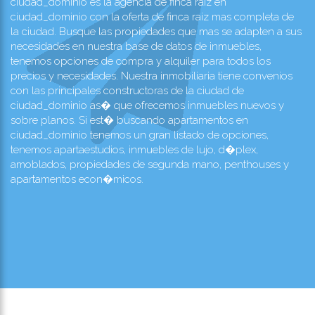
ciudad_dominio es la agencia de finca raiz en
ciudad_dominio con la oferta de finca raiz mas completa de
la ciudad. Busque las propiedades que mas se adapten a sus
necesidades en nuestra base de datos de inmuebles,
tenemos opciones de compra y alquiler para todos los
precios y necesidades. Nuestra inmobiliaria tiene convenios
con las principales constructoras de la ciudad de
ciudad_dominio as� que ofrecemos inmuebles nuevos y
sobre planos. Si est� buscando apartamentos en
ciudad_dominio tenemos un gran listado de opciones,
tenemos apartaestudios, inmuebles de lujo, d�plex,
amoblados, propiedades de segunda mano, penthouses y
apartamentos econ�micos.