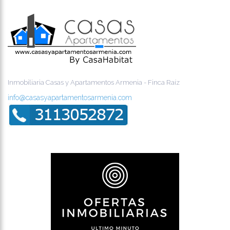
Inmobiliaria Casas y Apartamentos Armenia - Finca Raíz
info@casasyapartamentosarmenia.com