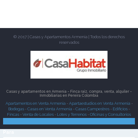
© 2017 | Casas y Apartamentos Armenia | Todos los derechos
reservados
Casas y apartamentos en Armenia - Finca raíz, compra, venta, alquiler -
Inmobiliarias en
Pereira
Colombia
Apartamentos en Venta Armenia
-
Apartaestudios en Venta Armenia
-
Bodegas
-
Casas en Venta Armenia
-
Casas Campestres
-
Edificios
-
Fincas
-
Venta de Locales
-
Lotes y Terrenos
-
Oficinas y Consultorios
Búsqueda Rápida
Para