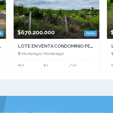
$670.200.000
a
Venta
USO TURÍSTICO - MONTENEGRO Q
LOTE EN VENTA CONDOMINIO PERMISO DE USO TURÍSTICO - MONTENEGRO QUINDÍO
Montenegro Montenegro
0
0
m²