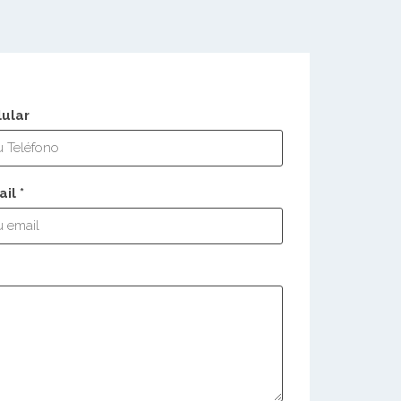
lular
il *