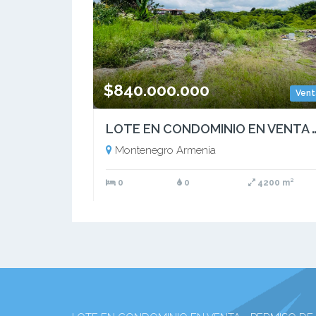
$840.000.000
Vent
LOTE EN CONDOMINIO EN VENTA - PERMISO DE 
Montenegro Armenia
0
0
4200 m²