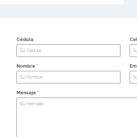
Cédula
Ce
Nombre *
Ema
Mensaje *