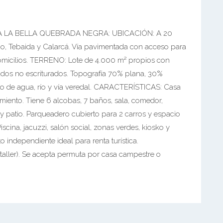
A LA BELLA QUEBRADA NEGRA: UBICACIÓN: A 20
mo, Tebaida y Calarcá. Vía pavimentada con acceso para
domicilios. TERRENO: Lote de 4.000 m² propios con
ados no escriturados. Topografía 70% plana, 30%
o de agua, río y vía veredal. CARACTERÍSTICAS: Casa
miento. Tiene 6 alcobas, 7 baños, sala, comedor,
 y patio. Parqueadero cubierto para 2 carros y espacio
ina, jacuzzi, salón social, zonas verdes, kiosko y
 independiente ideal para renta turística.
ler). Se acepta permuta por casa campestre o