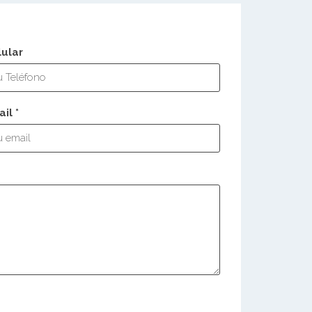
lular
il *