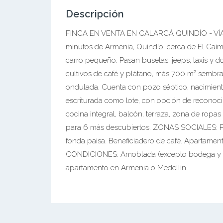
Descripción
FINCA EN VENTA EN CALARCÁ QUINDÍO - VÍ
minutos de Armenia, Quindío, cerca de El Cai
carro pequeño. Pasan busetas, jeeps, taxis y 
cultivos de café y plátano, más 700 m² sembr
ondulada. Cuenta con pozo séptico, nacimient
escriturada como lote, con opción de reconoci
cocina integral, balcón, terraza, zona de ropas
para 6 más descubiertos. ZONAS SOCIALES: Pisc
fonda paisa. Beneficiadero de café. Apartamento
CONDICIONES: Amoblada (excepto bodega y tal
apartamento en Armenia o Medellín.