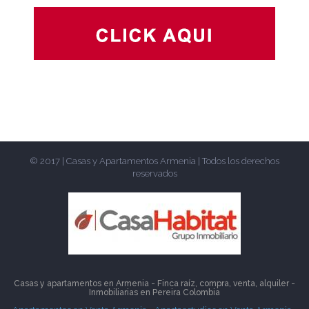
© 2017 | Casas y Apartamentos Armenia | Todos los derechos
reservados
Casas y apartamentos en Armenia - Finca raíz, compra, venta, alquiler -
Inmobiliarias en
Pereira
Colombia