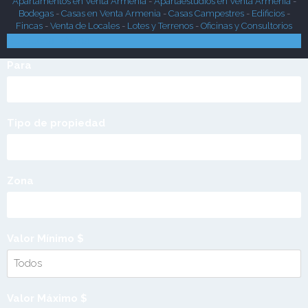
Apartamentos en Venta Armenia
-
Apartaestudios en Venta Armenia
-
Bodegas
-
Casas en Venta Armenia
-
Casas Campestres
-
Edificios
-
Fincas
-
Venta de Locales
-
Lotes y Terrenos
-
Oficinas y Consultorios
Búsqueda Rápida
Para
Tipo de propiedad
Zona
Valor Mínimo $
Valor Máximo $