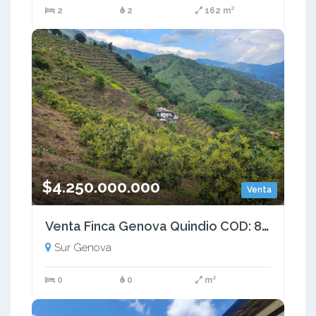
2
2
162 m²
$4.250.000.000
Venta
Venta Finca Genova Quindio COD: 8035924
Sur Genova
0
0
m²