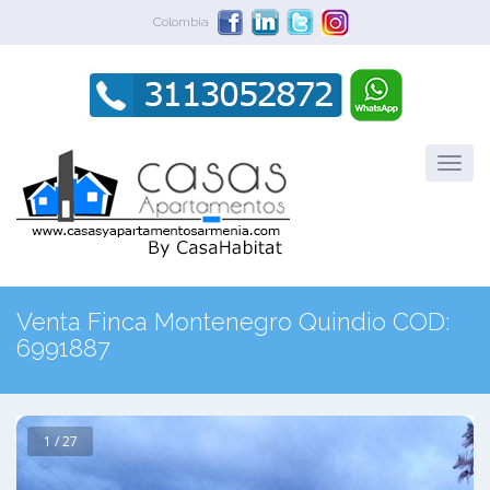
Colombia
Venta Finca Montenegro Quindio COD:
6991887
1 / 27