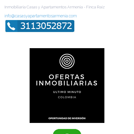
Inmobiliaria Casas y Apartamentos Armenia - Finca Raíz
info@casasyapartamentosarmenia.com