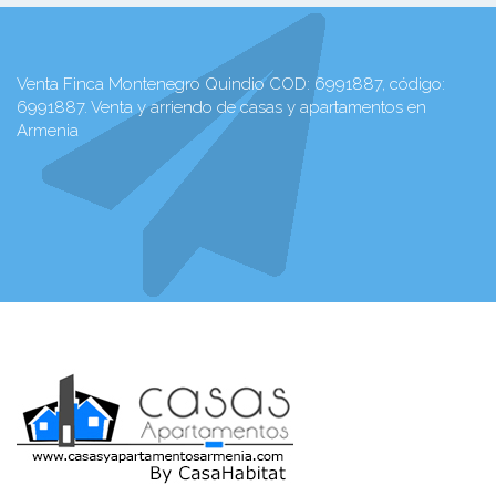
Venta Finca Montenegro Quindio COD: 6991887, código:
6991887. Venta y arriendo de casas y apartamentos en
Armenia