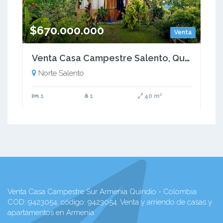
$670.000.000
Venta
Venta Casa Campestre Salento, Quindío - Colombia COD: 6876219
Norte Salento
1
1
40 m²
Venta Casa Campestre Sur Armenia Quindío - Colombia
COD: 9423054, código: 9423054. Venta y arriendo de casas y
apartamentos en Armenia