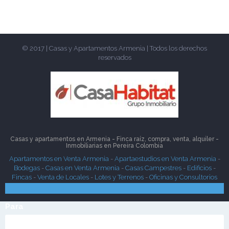
© 2017 | Casas y Apartamentos Armenia | Todos los derechos
reservados
Casas y apartamentos en Armenia - Finca raíz, compra, venta, alquiler -
Inmobiliarias en
Pereira
Colombia
Apartamentos en Venta Armenia
-
Apartaestudios en Venta Armenia
-
Bodegas
-
Casas en Venta Armenia
-
Casas Campestres
-
Edificios
-
Fincas
-
Venta de Locales
-
Lotes y Terrenos
-
Oficinas y Consultorios
Búsqueda Rápida
Para