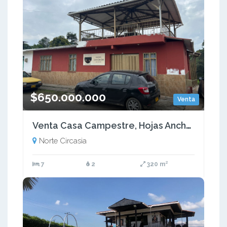
$650.000.000
Venta
Venta Casa Campestre, Hojas Anchas Circasia Quindío (COL) COD: 8577067
Norte Circasia
7
2
320 m²