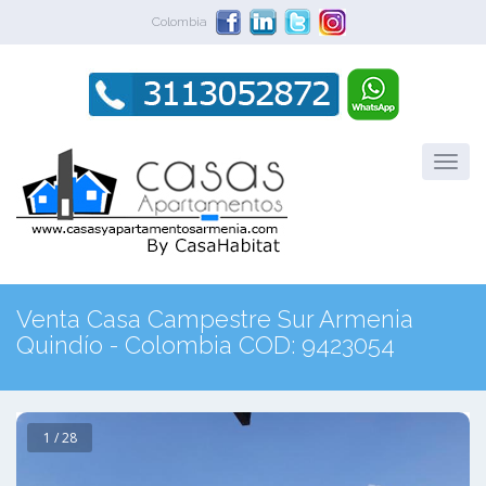
Colombia
Venta Casa Campestre Sur Armenia
Quindío - Colombia COD: 9423054
1 / 28