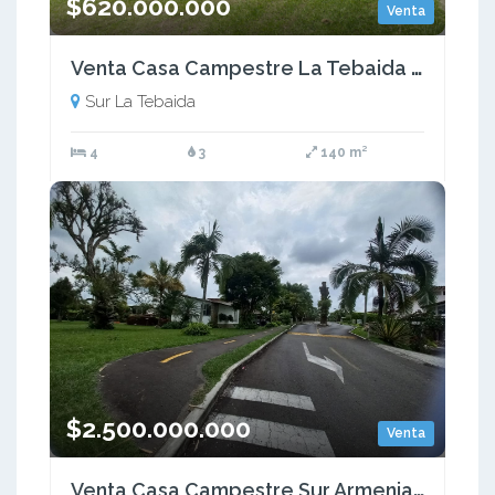
$620.000.000
Venta
Venta Casa Campestre La Tebaida - Quindío (COL) COD: 9492790
Sur La Tebaida
4
3
140 m²
$2.500.000.000
Venta
Venta Casa Campestre Sur Armenia Quindio Colombia COD: 7613106