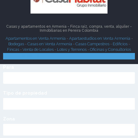
Casas y apartamentos en Armenia - Finca raíz, compra, venta, alquiler -
Inmobiliarias en
Pereira
Colombia
Apartamentos en Venta Armenia
-
Apartaestudios en Venta Armenia
-
Bodegas
-
Casas en Venta Armenia
-
Casas Campestres
-
Edificios
-
Fincas
-
Venta de Locales
-
Lotes y Terrenos
-
Oficinas y Consultorios
Búsqueda Rápida
Para
Tipo de propiedad
Zona