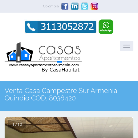
Colombia
Venta Casa Campestre Sur Armenia
Quindio COD: 8036420
1 / 10