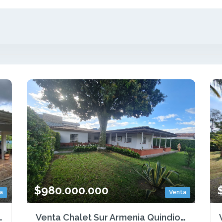
$980.000.000
a
Venta
o - (COL) COD: 9485273
Venta Chalet Sur Armenia Quindio COD: 6876211