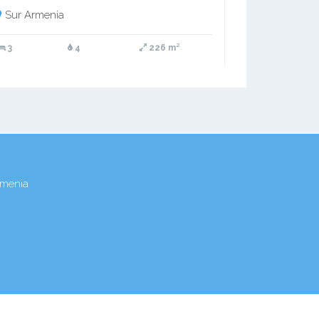
Sur Armenia
3
4
226 m²
rmenia