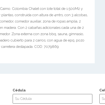
l Caimo. Colombia Chalet con lote total de 1.500M2 y
plantas, construida con altura de 4mtrs, con 3 alcobas,
comedor, comedor auxiliar, zona de ropas amplia, 2
ho en madera. Con 2 cabañas adicionales cada una de 2
omedor. Zona externa con zona bbq, sauna, gimnasio,
queadero cubierto para 2 carros, con agua de epq, pozo
or carretera destapada. COD: 7079869
Cédula
Ce