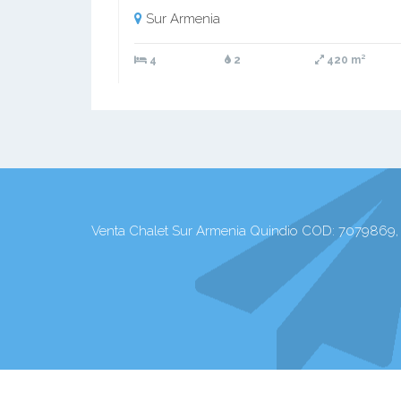
Sur Armenia
4
2
420 m²
Venta Chalet Sur Armenia Quindio COD: 7079869, 