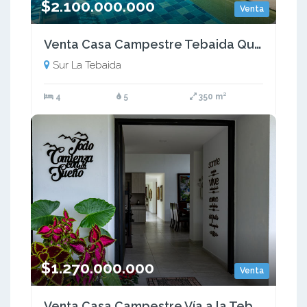
$2.100.000.000
Venta
Venta Casa Campestre Tebaida Quindio COD: 7230276
Sur La Tebaida
4
5
350 m²
$1.270.000.000
Venta
Venta Casa Campestre Vía a la Tebaida. Quindío - Colombia COD: 7187083