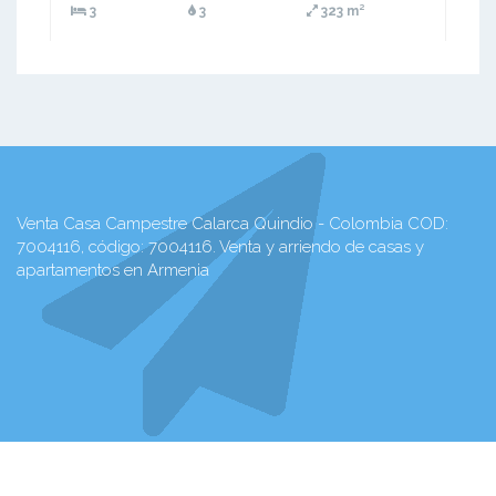
3
3
323 m²
Venta Casa Campestre Calarca Quindio - Colombia COD:
7004116, código: 7004116. Venta y arriendo de casas y
apartamentos en Armenia