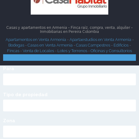
Casas y apartamentos en Armenia - Finca raíz, compra, venta, alquiler -
Inmobiliarias en
Pereira
Colombia
Apartamentos en Venta Armenia
-
Apartaestudios en Venta Armenia
-
Bodegas
-
Casas en Venta Armenia
-
Casas Campestres
-
Edificios
-
Fincas
-
Venta de Locales
-
Lotes y Terrenos
-
Oficinas y Consultorios
Búsqueda Rápida
Para
Tipo de propiedad
Zona