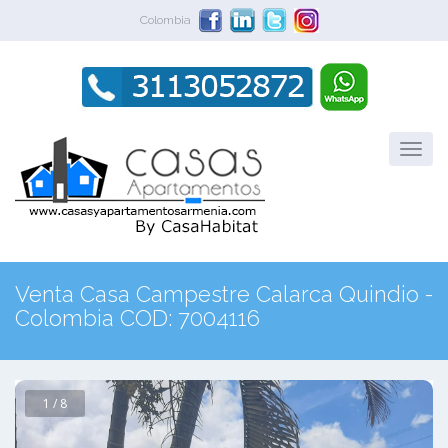
Colombia
Venta Casa Campestre Calarca Quindio -
Colombia COD: 7004116
1 / 8