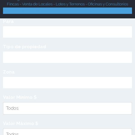
Fincas
-
Venta de Locales
-
Lotes y Terrenos
-
Oficinas y Consultorios
Búsqueda Rápida
Para
Tipo de propiedad
Zona
Valor Mínimo $
Valor Máximo $