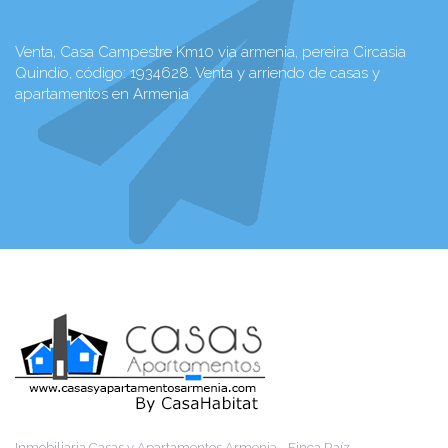
Venta, Casa Campestre Km10 via armenia, pereira Circasia
Quindío, código: 1934628. Venta y arriendo de casas y
apartamentos en Armenia
Inmobiliaria Casas y Apartamentos Armenia - Finca Raíz