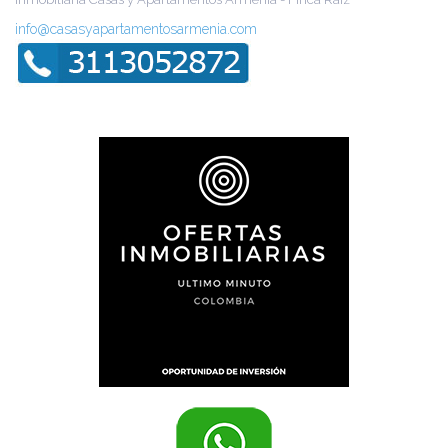
info@casasyapartamentosarmenia.com