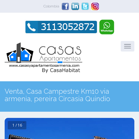
Colombia
Venta, Casa Campestre Km10 via
armenia, pereira Circasia Quindío
1 / 16