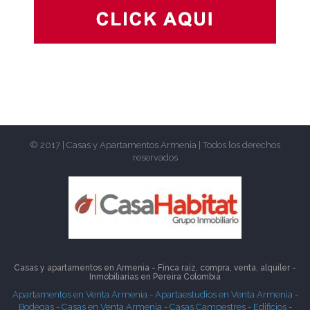
© 2017 | Casas y Apartamentos Armenia | Todos los derechos
reservados
Casas y apartamentos en Armenia - Finca raíz, compra, venta, alquiler -
Inmobiliarias en
Pereira
Colombia
Apartamentos en Venta Armenia
-
Apartaestudios en Venta Armenia
-
Bodegas
-
Casas en Venta Armenia
-
Casas Campestres
-
Edificios
-