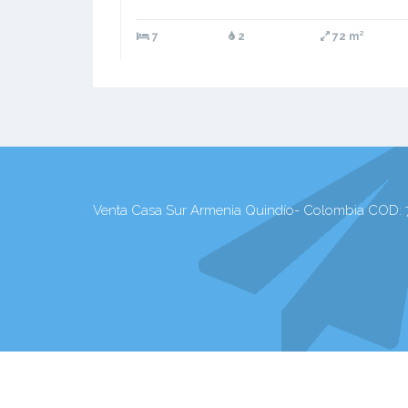
7
2
72 m²
Venta Casa Sur Armenia Quindío- Colombia COD: 7