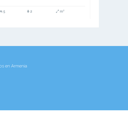
5
2
m²
tos en Armenia