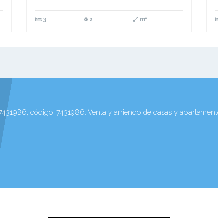
3
2
m²
431986, código: 7431986. Venta y arriendo de casas y apartamen