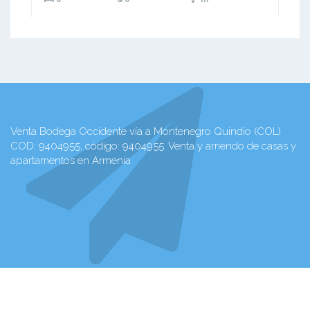
Venta Bodega Occidente vía a Montenegro Quindío (COL)
COD: 9404955, código: 9404955. Venta y arriendo de casas y
apartamentos en Armenia