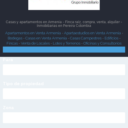
Casas y apartamentos en Armenia - Finca raíz, compra, venta, alquiler -
Inmobiliarias en
Pereira
Colombia
Apartamentos en Venta Armenia
-
Apartaestudios en Venta Armenia
-
Bodegas
-
Casas en Venta Armenia
-
Casas Campestres
-
Edificios
-
Fincas
-
Venta de Locales
-
Lotes y Terrenos
-
Oficinas y Consultorios
Búsqueda Rápida
Para
Tipo de propiedad
Zona