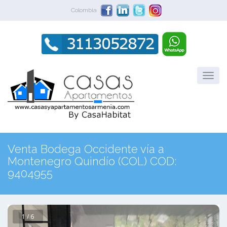
Colombia
Venta Bodega Occidente vía a
Montenegro Quindío (COL) COD:
9404955
1 / 6