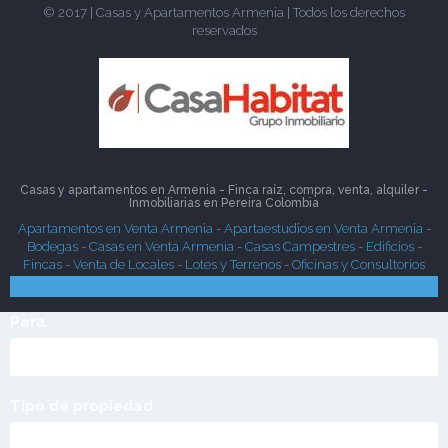
© 2017 | Casas y Apartamentos Armenia | Todos los derechos
reservados
Casas y apartamentos en Armenia - Finca raíz, compra, venta, alquiler -
Inmobiliarias en
Pereira
Colombia
Apartamentos en Venta Armenia
-
Apartaestudios en Venta Armenia
-
Bodegas
-
Casas en Venta Armenia
-
Casas Campestres
-
Edificios
-
Fincas
-
Venta de Locales
-
Lotes y Terrenos
-
Oficinas y Consultorios
Búsqueda Rápida
Para
Tipo de propiedad