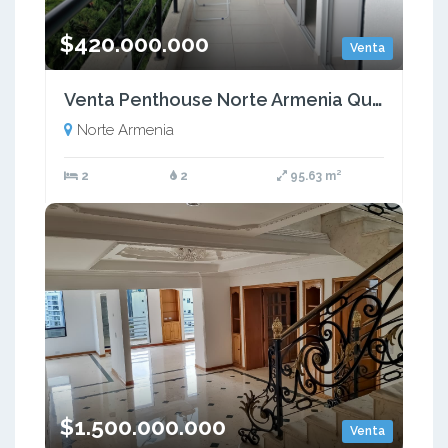
$420.000.000
Venta
Venta Penthouse Norte Armenia Quindio COD: 7653377
Norte Armenia
2
2
95.63 m²
$1.500.000.000
Venta