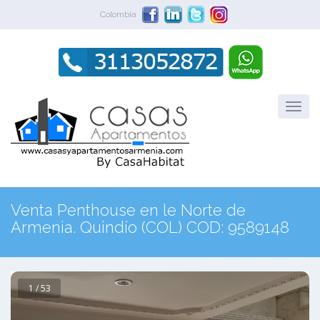
Colombia
Venta Penthouse en le Norte de
Armenia. Quindío (COL) COD: 9589148
1 / 53