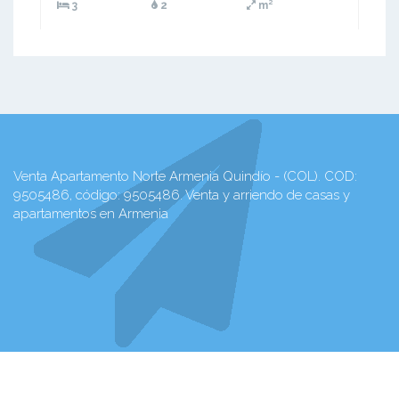
3
2
m²
Venta Apartamento Norte Armenia Quindío - (COL). COD:
9505486, código: 9505486. Venta y arriendo de casas y
apartamentos en Armenia