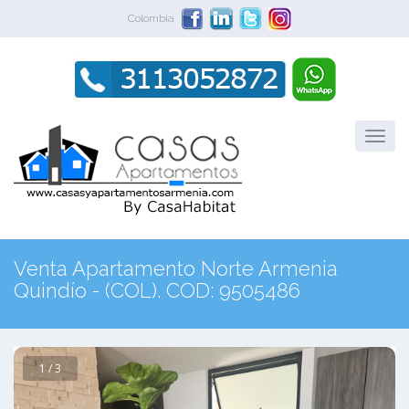
Colombia
Venta Apartamento Norte Armenia
Quindío - (COL). COD: 9505486
1 / 3