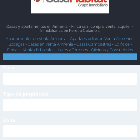
Casas y apartamentos en Armenia - Finca raíz, compra, venta, alquiler -
Inmobiliarias en
Pereira
Colombia
Apartamentos en Venta Armenia
-
Apartaestudios en Venta Armenia
-
Bodegas
-
Casas en Venta Armenia
-
Casas Campestres
-
Edificios
-
Fincas
-
Venta de Locales
-
Lotes y Terrenos
-
Oficinas y Consultorios
Búsqueda Rápida
Para
Tipo de propiedad
Zona