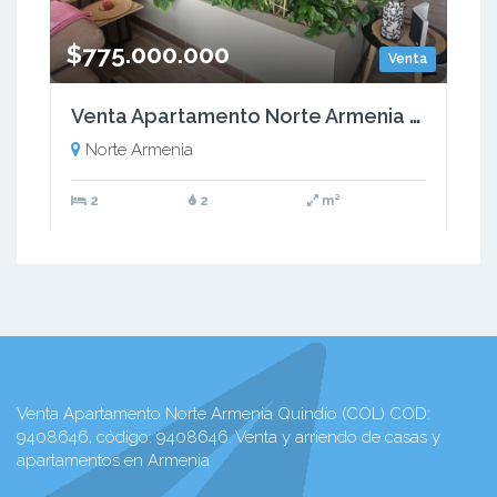
$775.000.000
Venta
Venta Apartamento Norte Armenia Quindío - (COL). COD: 9505486
Norte Armenia
2
2
m²
Venta Apartamento Norte Armenia Quindío (COL) COD:
9408646, código: 9408646. Venta y arriendo de casas y
apartamentos en Armenia