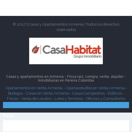
© 2017 | Casas y Apartamentos Armenia | Todos los derechos
reservados
Casas y apartamentos en Armenia - Finca raíz, compra, venta, alquiler -
Inmobiliarias en
Pereira
Colombia
Apartamentos en Venta Armenia
-
Apartaestudios en Venta Armenia
-
Bodegas
-
Casas en Venta Armenia
-
Casas Campestres
-
Edificios
-
Fincas
-
Venta de Locales
-
Lotes y Terrenos
-
Oficinas y Consultorios
Búsqueda Rápida
Para