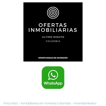
Finca Raíz - Inmobiliarias en Armenia Colombia - Arrendamientos