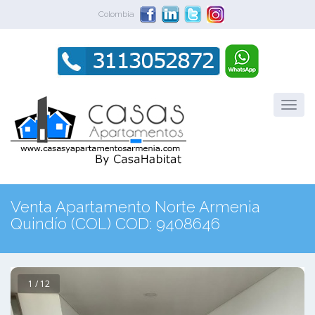
Colombia
Venta Apartamento Norte Armenia
Quindío (COL) COD: 9408646
1 / 12