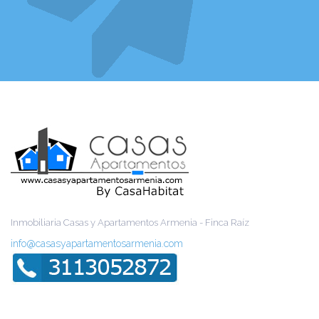
Inmobiliaria Casas y Apartamentos Armenia - Finca Raíz
info@casasyapartamentosarmenia.com