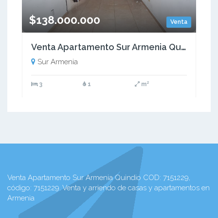
$138.000.000
Venta
Venta Apartamento Sur Armenia Quindío (COL). COD: 9398366
Sur Armenia
3
1
m²
Venta Apartamento Sur Armenia Quindio COD: 7151229,
código: 7151229. Venta y arriendo de casas y apartamentos en
Armenia