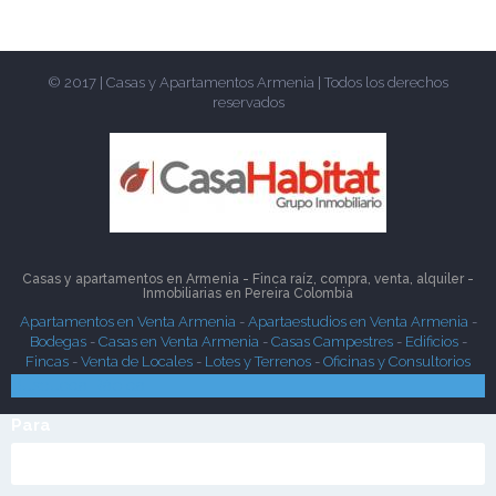
© 2017 | Casas y Apartamentos Armenia | Todos los derechos
reservados
Casas y apartamentos en Armenia - Finca raíz, compra, venta, alquiler -
Inmobiliarias en
Pereira
Colombia
Apartamentos en Venta Armenia
-
Apartaestudios en Venta Armenia
-
Bodegas
-
Casas en Venta Armenia
-
Casas Campestres
-
Edificios
-
Fincas
-
Venta de Locales
-
Lotes y Terrenos
-
Oficinas y Consultorios
Búsqueda Rápida
Para