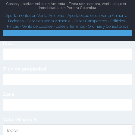
Casas y apartamentos en Armenia - Finca raíz, compra, venta, alquiler -
Inmobiliarias en
Pereira
Colombia
Apartamentos en Venta Armenia
-
Apartaestudios en Venta Armenia
-
Bodegas
-
Casas en Venta Armenia
-
Casas Campestres
-
Edificios
-
Fincas
-
Venta de Locales
-
Lotes y Terrenos
-
Oficinas y Consultorios
Búsqueda Rápida
Para
Tipo de propiedad
Zona
Valor Mínimo $