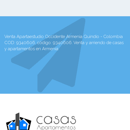
Venta Apartaestudio Occidente Armenia Quindío - Colombia
COD: 9340606, código: 9340606. Venta y arriendo de casas
y apartamentos en Armenia