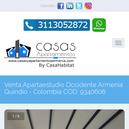
Colombia
Venta Apartaestudio Occidente Armenia
Quindío - Colombia COD: 9340606
1 / 8